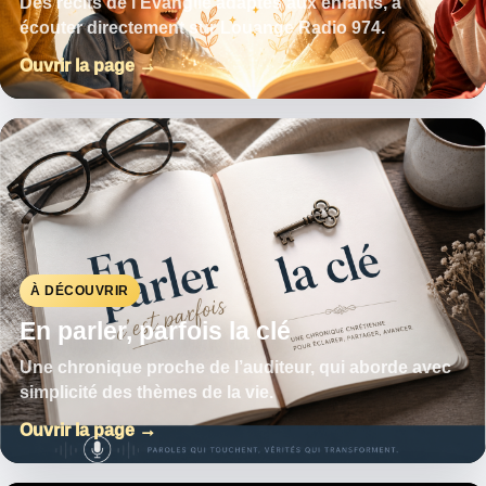
Des récits de l’Évangile adaptés aux enfants, à
écouter directement sur Louange Radio 974.
Ouvrir la page →
À DÉCOUVRIR
En parler, parfois la clé
Une chronique proche de l’auditeur, qui aborde avec
simplicité des thèmes de la vie.
Ouvrir la page →