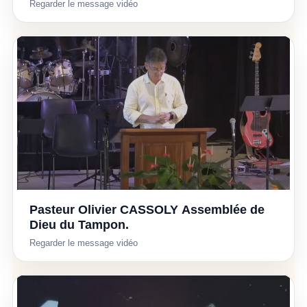
Regarder le message vidéo
Pasteur Olivier CASSOLY Assemblée de
▶
Dieu du Tampon.
Regarder le message vidéo